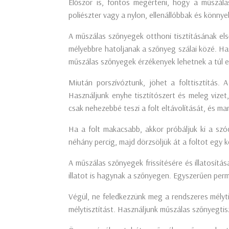
Először is, fontos megérteni, hogy a műszál
poliészter vagy a nylon, ellenállóbbak és könny
A műszálas szőnyegek otthoni tisztításának els
mélyebbre hatoljanak a szőnyeg szálai közé. Has
műszálas szőnyegek érzékenyek lehetnek a túl er
Miután porszívóztunk, jöhet a folttisztítás.
Használjunk enyhe tisztítószert és meleg vizet,
csak nehezebbé teszi a folt eltávolítását, és 
Ha a folt makacsabb, akkor próbáljuk ki a szó
néhány percig, majd dörzsöljük át a foltot egy 
A műszálas szőnyegek frissítésére és illatosítás
illatot is hagynak a szőnyegen. Egyszerűen per
Végül, ne feledkezzünk meg a rendszeres mély
mélytisztítást. Használjunk műszálas szőnyegtis