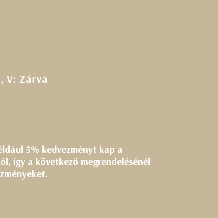
5, V: Zárva
például 5% kedvezményt kap a
tól,
így a következő megrendelésénél
vezményeket.