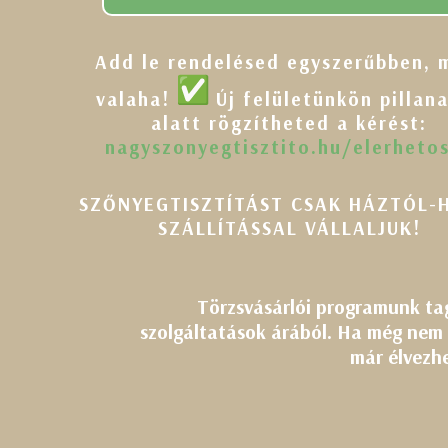
Add le rendelésed egyszerűbben, 
valaha!
Új felületünkön pillan
alatt rögzítheted a kérést:
nagyszonyegtisztito.hu/
elerheto
SZŐNYEGTISZTÍTÁST CSAK HÁZTÓL-
SZÁLLÍTÁSSAL VÁLLALJUK!
Törzsvásárlói programunk ta
szolgáltatások árából. Ha még nem r
már élvezhe