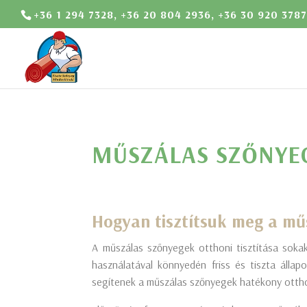
+36 1 294 7328, +36 20 804 2936, +36 30 920 3787
MŰSZÁLAS SZŐNYEG
Hogyan tisztítsuk meg a mű
A műszálas szőnyegek otthoni tisztítása soka
használatával könnyedén friss és tiszta álla
segítenek a műszálas szőnyegek hatékony ottho