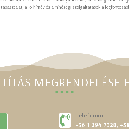
 a tapasztalat, a jó hírnév és a minőségi szolgáltatások a legfontosa
ZTÍTÁS MEGRENDELÉSE 
Telefonon

+36 1 294 7328
,
+3