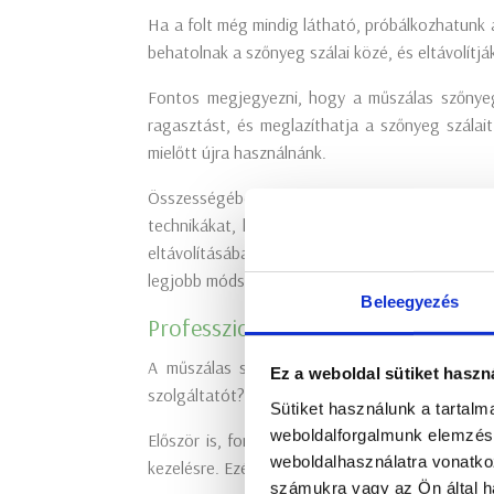
Ha a folt még mindig látható, próbálkozhatunk a
behatolnak a szőnyeg szálai közé, és eltávolítjá
Fontos megjegyezni, hogy a műszálas szőnyegek
ragasztást, és meglazíthatja a szőnyeg szálai
mielőtt újra használnánk.
Összességében tehát számos hatékony módszer 
technikákat, könnyedén megszabadulhatunk a m
eltávolításában, és visszaadhatja szőnyegének 
legjobb módszerekkel!
Beleegyezés
Professzionális műszálas szőnyegti
A műszálas szőnyegtisztítás Budapest terület
Ez a weboldal sütiket haszn
szolgáltatót? Ebben a cikkben áttekintjük a l
Sütiket használunk a tartal
weboldalforgalmunk elemzésé
Először is, fontos megérteni, hogy a műszálas 
weboldalhasználatra vonatko
kezelésre. Ezért elengedhetetlen, hogy olyan sz
számukra vagy az Ön által ha