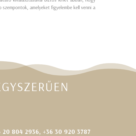
bb szempontok, amelyeket figyelembe kell venni a
EGYSZERŰEN
6 20 804 2936
,
+36 30 920 3787