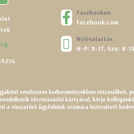
Facebookon

mint
facebook.com
atok
Nyitvatartás

seg
H-P: 8-17, Szo: 8-1
HÁZIG
gjaként rendszeres kedvezményekben részesülhet, 
endelkezik törzsvásárlói kártyával, kérje kollégánk
ti a visszatérő ügyfeleink számára biztosított ked