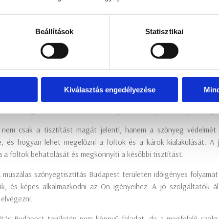
különböző szolgáltatók között. Keresse meg azokat, akik specializ
on véleményeket és értékeléseket az interneten, és kérjen ajánlá
Beállítások
Statisztikai
tatót, vegye fel velük a kapcsolatot, és kérjen árajánlatot. Fontos
y milyen módszereket alkalmaznak a műszálas szőnyegek tisztításá
ezik a megfelelő felszereléssel és technológiával a hatékony tisztítá
Kiválasztás engedélyezése
Min
al kínált garanciákat és biztosítékokat. Kérdezze meg, hogy mi t
ltalában garanciát vállalnak a munkájukra, és hajlandóak újra elvégez
 nem csak a tisztítást magát jelenti, hanem a szőnyeg védelmét
 és hogyan lehet megelőzni a foltok és a károk kialakulását. A jó
a foltok behatolását és megkönnyíti a későbbi tisztítást.
 műszálas szőnyegtisztítás Budapest területén időigényes folyamat
zik, és képes alkalmazkodni az Ön igényeihez. A jó szolgáltatók 
 elvégezni.
tás Budapest területén nem könnyű feladat, de a megfelelő szolgál