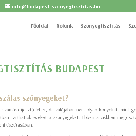
info@budapest-szonyegtisztitas.hu
Főoldal
Rólunk
Szőnyegtisztítás
Sz
TISZTÍTÁS BUDAPEST
szálas szőnyegeket?
k számára ijesztő lehet, de valójában nem olyan bonyolult, mint 
potban tarthatjuk ezeket a szőnyegeket. Ebben a cikkben megosz
ni tisztításában.