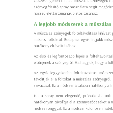
Összességében tehát a műszálas szőnyegek ottho
szőnyegfrissítő spray használata segít megőrizn
hosszú élettartamának biztosításához.
A legjobb módszerek a műszálas 
A műszálas szőnyegek folteltávolítása kihívás
makacs foltoktól. Budapest egyik legjobb műszá
hatékony eltávolításához.
Az első és legfontosabb lépés a folteltávolítá
eltűnjenek a szőnyegről. Ha hagyjuk, hogy a fol
Az egyik leggyakoribb folteltávolítási módsz
távolítják el a foltokat a műszálas szőnyegről
szivaccsal. Ez a módszer általában hatékony a f
Ha a spray nem elegendő, próbálkozhatunk a 
hatékonyan távolítja el a szennyeződéseket a m
nedves ronggyal. Ez a módszer különösen hatékon