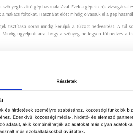
 szőnyegtisztító gép használatával. Ezek a gépek erős vízsugárral é
k a makacs foltokat. Használat előtt mindig olvassuk el a gép használa
 tisztítása során mindig kerüljük a túlzott nedvesítést. A túl so
t. Mindig ügyeljünk arra, hogy a szőnyeg ne legyen túl nedves a ti
létezik a műszálas szőnyegek folteltávolítására. Azonnal cseleked
akacs foltoktól. Budapest legjobb műszálas szőnyegtisztító szolgá
a friss és tiszta megjelenést. Ne hagyja, hogy a foltok elrontsák
Részletek
sztítás Budapest területén – hogyan válasszunk szo
én fontos feladat, amelyet csak professzionális szolgáltatóval ke
ál
egfontosabb szempontokat, amelyek segítenek Önnek a döntésben.
mak és hirdetések személyre szabásához, közösségi funkciók biz
hez. Ezenkívül közösségi média-, hirdető- és elemező partner
szőnyegek speciális tisztítást igényelnek. Ezek az anyagok érzéke
zó adatait, akik kombinálhatják az adatokat más olyan adatokka
olgáltatót válasszunk, aki tapasztalattal rendelkezik a műszálas szőn
sznált más szolgáltatásokból gyűjtöttek.