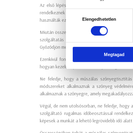
Az első lépés az, hogy kutatást végezzünk a 
Hozzájárulás
rendelkeznek jó hírnévvel a területen. Olvass
Elengedhetetlen
kiválasztása
használták ezeket a szolgáltatásokat.
Miután összegyűjtött néhány potenciális szolgál
szolgáltatás minőségét is. Kérdezze meg, hog
Győződjön meg arról, hogy a szolgáltató rendelk
Megtagad
Ezenkívül fontos megérteni a szolgáltatók ált
hogyan kezelik a panaszokat. A jó szolgáltatók á
Ne feledje, hogy a műszálas szőnyegtisztítás
módszereket alkalmaznak a szőnyeg védelmére,
alkalmaznak a szőnyegre, amely megakadályozza 
Végül, de nem utolsósorban, ne feledje, hogy a
szolgáltató rugalmas időbeosztással rendelke
képesek a munkát a lehető legrövidebb idő alatt
Összességében tehát a műszálas szőnyegtisztí