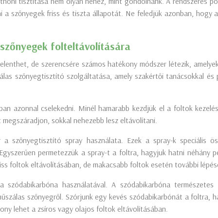
ni tisztítása nem olyan nehéz, mint gondolnánk. A rendszeres pors
i a szőnyegek friss és tiszta állapotát. Ne feledjük azonban, hogy 
szőnyegek folteltávolítására
t jelenthet, de szerencsére számos hatékony módszer létezik, amel
las szőnyegtisztító szolgáltatása, amely szakértői tanácsokkal és pr
sban azonnal cselekedni. Minél hamarabb kezdjük el a foltok kezelé
t megszáradjon, sokkal nehezebb lesz eltávolítani.
er a szőnyegtisztító spray használata. Ezek a spray-k speciális 
. Egyszerűen permetezzük a spray-t a foltra, hagyjuk hatni néhány pe
riss foltok eltávolításában, de makacsabb foltok esetén további lépés
szódabikarbóna használatával. A szódabikarbóna természetes fol
űszálas szőnyegről. Szórjunk egy kevés szódabikarbónát a foltra, ha
y lehet a zsíros vagy olajos foltok eltávolításában.