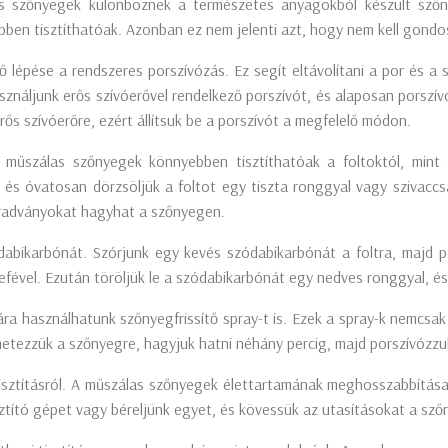
as szőnyegek különböznek a természetes anyagokból készült szőn
ebben tisztíthatóak. Azonban ez nem jelenti azt, hogy nem kell gond
ő lépése a rendszeres porszívózás. Ez segít eltávolítani a por és 
ználjunk erős szívóerővel rendelkező porszívót, és alaposan porszív
ős szívóerőre, ezért állítsuk be a porszívót a megfelelő módon.
 A műszálas szőnyegek könnyebben tisztíthatóak a foltoktól, min
 és óvatosan dörzsöljük a foltot egy tiszta ronggyal vagy szivaccsa
maradványokat hagyhat a szőnyegen.
dabikarbónát. Szórjunk egy kevés szódabikarbónát a foltra, majd 
kefével. Ezután töröljük le a szódabikarbónát egy nedves ronggyal, 
ára használhatunk szőnyegfrissítő spray-t is. Ezek a spray-k nemcsak
metezzük a szőnyegre, hagyjuk hatni néhány percig, majd porszívózzu
tisztításról. A műszálas szőnyegek élettartamának meghosszabbítás
ztító gépet vagy béreljünk egyet, és kövessük az utasításokat a sző