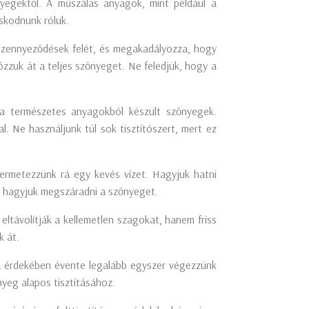
yegektől. A műszálas anyagok, mint például a
oskodnunk róluk.
a szennyeződések felét, és megakadályozza, hogy
ózzuk át a teljes szőnyeget. Ne feledjük, hogy a
t a természetes anyagokból készült szőnyegek.
l. Ne használjunk túl sok tisztítószert, mert ez
permetezzünk rá egy kevés vízet. Hagyjuk hatni
és hagyjuk megszáradni a szőnyeget.
 eltávolítják a kellemetlen szagokat, hanem friss
k át.
a érdekében évente legalább egyszer végezzünk
nyeg alapos tisztításához.