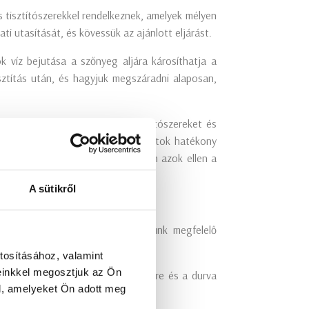
s tisztítószerekkel rendelkeznek, amelyek mélyen
ti utasítását, és kövessük az ajánlott eljárást.
k víz bejutása a szőnyeg aljára károsíthatja a
sztítás után, és hagyjuk megszáradni alaposan,
ve, használva a megfelelő tisztítószereket és
ltatása segítséget nyújthat a foltok hatékony
 a szőnyeg szépségét, hanem tegyen azok ellen a
A sütikről
lgáltatót?
ll végeztetni. De hogyan válasszunk megfelelő
tosításához, valamint
einkkel megosztjuk az Ön
nyek lehetnek a hőre, a vegyszerekre és a durva
l, amelyeket Ön adott meg
yegek tisztításában.