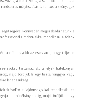
zívózás, a folttisztítás, a szódabikarbóna és a
a rendszeres mélytisztítás is fontos a szőnyegek
yek segítségével könnyedén megszabadulhatunk a
ofesszionális technikákkal rendelkezik a foltok
sét, annál nagyobb az esély arra, hogy teljesen
összetevőket tartalmaznak, amelyek hatékonyan
rcig, majd töröljük le egy tiszta ronggyal vagy
ekre lehet szükség.
teltávolító tulajdonságokkal rendelkezik, és
gyjuk hatni néhány percig, majd töröljük le egy