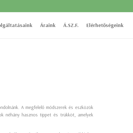
olgáltatásaink
Áraink
Á.SZ.F.
Elérhetőségeink
gondolnánk. A megfelelő módszerek és eszközök
tok néhány hasznos tippet és trükköt, amelyek