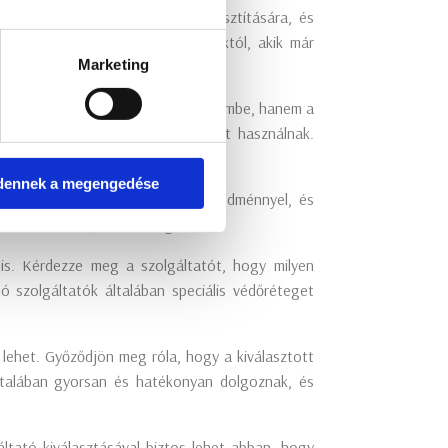
álódtak a műszálas szőnyegek tisztítására, és
sokat barátoktól vagy családtagoktól, akik már
Marketing
, hogy ne csak az árat vegye figyelembe, hanem a
ra, és milyen típusú vegyszereket használnak.
shoz.
dennek a megengedése
örténik, ha nem elégedett a végeredménnyel, és
ni a tisztítást, ha szükséges.
 is. Kérdezze meg a szolgáltatót, hogy milyen
 szolgáltatók általában speciális védőréteget
 lehet. Győződjön meg róla, hogy a kiválasztott
általában gyorsan és hatékonyan dolgoznak, és
tató kiválasztásával biztos lehet abban, hogy